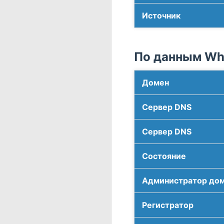
Источник
По данным Who
Домен
Сервер DNS
Сервер DNS
Соcтояние
Администратор до
Регистратор